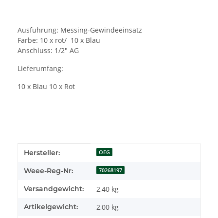
Ausführung: Messing-Gewindeeinsatz
Farbe: 10 x rot/ 10 x Blau
Anschluss: 1/2" AG
Lieferumfang:
10 x Blau 10 x Rot
Produkteigenschaft
Wert
Hersteller:
OEG
Weee-Reg-Nr:
70268197
Versandgewicht:
2,40 kg
Artikelgewicht:
2,00
kg