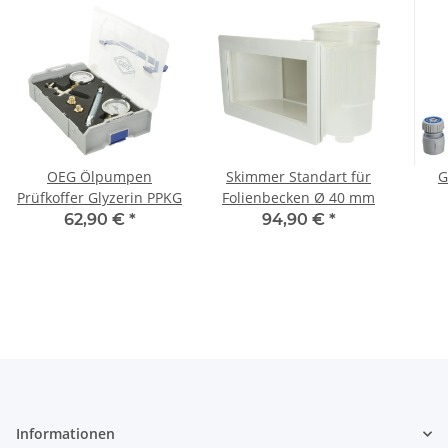
OEG Ölpumpen
Skimmer Standart für
G
Prüfkoffer Glyzerin PPKG
Folienbecken Ø 40 mm
Spr
62,90 €
*
94,90 €
*
Informationen