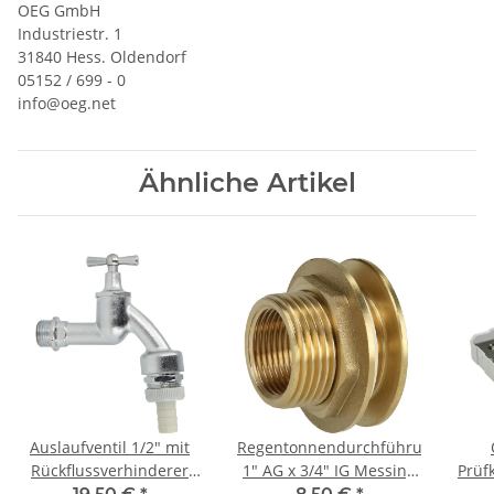
OEG GmbH
Industriestr. 1
31840 Hess. Oldendorf
05152 / 699 - 0
info@oeg.net
Ähnliche Artikel
Auslaufventil 1/2" mit
Regentonnendurchführung
Rückflussverhinderer
1" AG x 3/4" IG Messing
Prüf
und Rohrbelüfter matt
Tankdurchführung