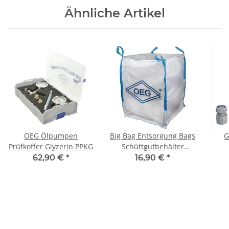
Ähnliche Artikel
OEG Ölpumpen
Big Bag Entsorgung Bags
G
Prüfkoffer Glyzerin PPKG
Schüttgutbehälter
Einweg Sackoben offen
Spr
62,90 €
*
16,90 €
*
mit Hebeschlaufen