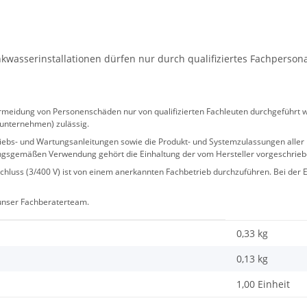
wasserinstallationen dürfen nur durch qualifiziertes Fachperson
eidung von Personenschäden nur von qualifizierten Fachleuten durchgeführt we
sunternehmen) zulässig.
 Betriebs- und Wartungsanleitungen sowie die Produkt- und Systemzulassungen al
ngsgemäßen Verwendung gehört die Einhaltung der vom Hersteller vorgeschrie
hluss (3/400 V) ist von einem anerkannten Fachbetrieb durchzuführen. Bei der Er
 unser Fachberaterteam.
0,33 kg
0,13
kg
1,00 Einheit