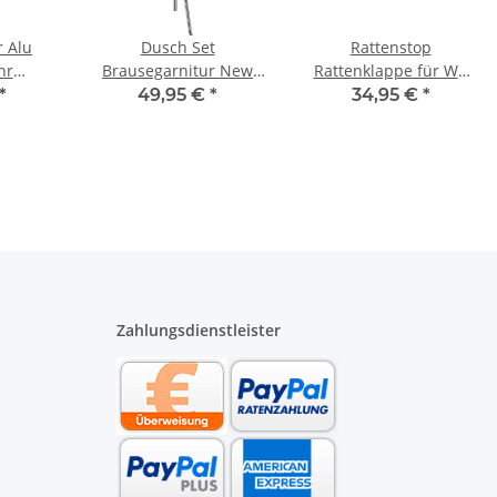
r Alu
Dusch Set
Rattenstop
hr
Brausegarnitur New
Rattenklappe für WC
16 bis
Cento verchromt mit
Anschlussgarnitur DN
*
49,95 €
*
34,95 €
*
ater
650 mm Stange
90 Länge 185 mm
schwarz
Zahlungsdienstleister