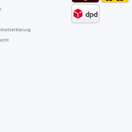
m
eiheitserklärung
recht