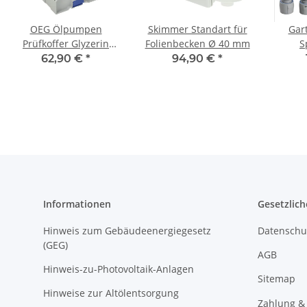
OEG Ölpumpen
Skimmer Standart für
Gar
Prüfkoffer Glyzerin
Folienbecken Ø 40 mm
S
PPKG
Sprühp
62,90 €
*
94,90 €
*
Informationen
Gesetzlich
Hinweis zum Gebäudeenergiegesetz
Datenschu
(GEG)
AGB
Hinweis-zu-Photovoltaik-Anlagen
Sitemap
Hinweise zur Altölentsorgung
Zahlung &