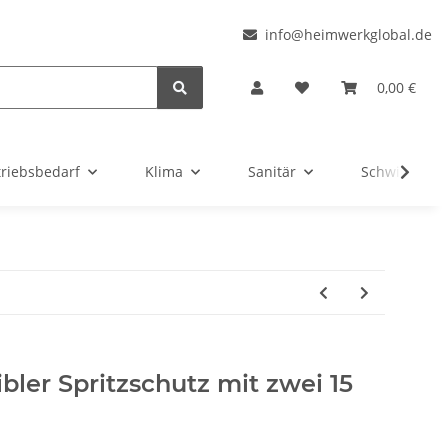
l
info@heimwerkglobal.de
0,00 €
triebsbedarf
Klima
Sanitär
Schwimmbad
ler Spritzschutz mit zwei 15