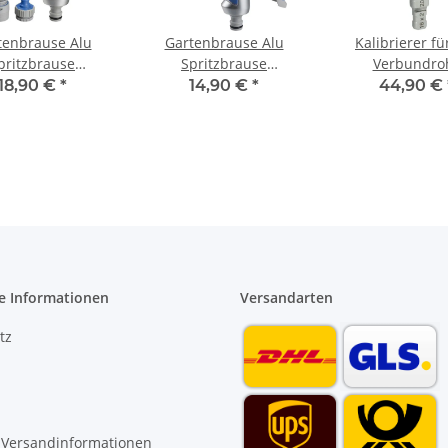
tenbrause Alu
Gartenbrause Alu
Kalibrierer fü
pritzbrause
Spritzbrause
Verbundro
istole stufenlos
Sprühpistole 8 fach
Kunststoffrohr 
18,90 €
*
14,90 €
*
44,90 €
verstellbar
verstellbar mit soft
32 mm Entgr
touch Griff
e Informationen
Versandarten
tz
 Versandinformationen