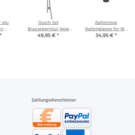
r Alu
Dusch Set
Rattenstop
hr
Brausegarnitur New
Rattenklappe für WC
16 bis
Cento verchromt mit
Anschlussgarnitur DN
*
49,95 €
*
34,95 €
*
ater
650 mm Stange
90 Länge 185 mm
schwarz
Zahlungsdienstleister