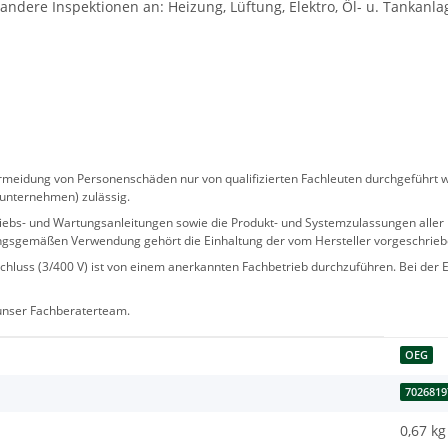
dere Inspektionen an: Heizung, Lüftung, Elektro, Öl- u. Tankanlag
eidung von Personenschäden nur von qualifizierten Fachleuten durchgeführt we
sunternehmen) zulässig.
 Betriebs- und Wartungsanleitungen sowie die Produkt- und Systemzulassungen al
ngsgemäßen Verwendung gehört die Einhaltung der vom Hersteller vorgeschrie
hluss (3/400 V) ist von einem anerkannten Fachbetrieb durchzuführen. Bei der Er
 unser Fachberaterteam.
OEG
7026819
0,67 kg