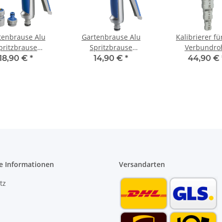
tenbrause Alu
Gartenbrause Alu
Kalibrierer fü
pritzbrause
Spritzbrause
Verbundro
istole stufenlos
Sprühpistole 8 fach
Kunststoffrohr 
18,90 €
*
14,90 €
*
44,90 €
verstellbar
verstellbar mit soft
32 mm Entgr
touch Griff
e Informationen
Versandarten
tz