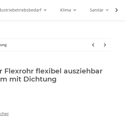
dustriebetriebsbedarf
Klima
Sanitär
Sc
tung
r Flexrohr flexibel ausziehbar
 mm mit Dichtung
icher