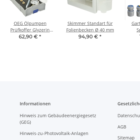
OEG Ölpumpen
Skimmer Standart für
Gar
Prüfkoffer Glyzerin
Folienbecken Ø 40 mm
S
PPKG
Sprühp
62,90 €
*
94,90 €
*
Informationen
Gesetzlich
Hinweis zum Gebäudeenergiegesetz
Datenschu
(GEG)
AGB
Hinweis-zu-Photovoltaik-Anlagen
Sitemap