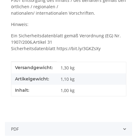
P501 Entsorgung des Inhalts / des Behälters gemäß den
örtlichen / regionalen /
nationalen/ internationalen Vorschriften.
Hinweis:
Ein Sicherheitsdatenblatt gemäß Verordnung (EG) Nr.
1907/2006,Artikel 31
Sicherheitsdatenblatt https://bit.ly/3GKZsXy
Produkteigenschaft
Wert
Versandgewicht:
1,30 kg
Artikelgewicht:
1,10
kg
Inhalt:
1,00 kg
PDF