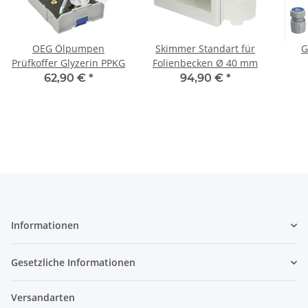
OEG Ölpumpen
Skimmer Standart für
G
Prüfkoffer Glyzerin PPKG
Folienbecken Ø 40 mm
Spr
62,90 €
*
94,90 €
*
Informationen
Gesetzliche Informationen
Versandarten