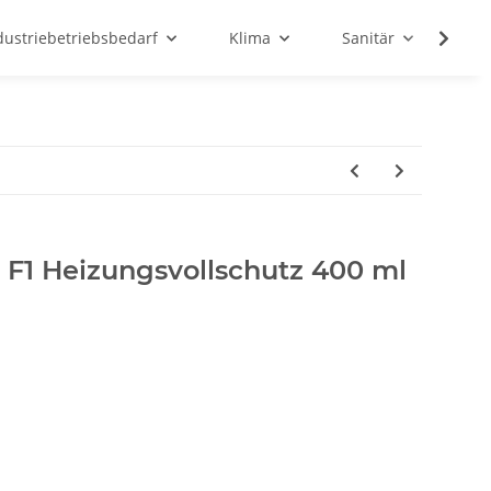
dustriebetriebsbedarf
Klima
Sanitär
Sc
 F1 Heizungsvollschutz 400 ml