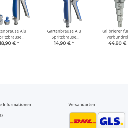
tenbrause Alu
Gartenbrause Alu
Kalibrierer fü
pritzbrause
Spritzbrause
Verbundro
istole stufenlos
Sprühpistole 8 fach
Kunststoffrohr 
18,90 €
*
14,90 €
*
44,90 €
verstellbar
verstellbar mit soft
32 mm Entgr
touch Griff
e Informationen
Versandarten
tz