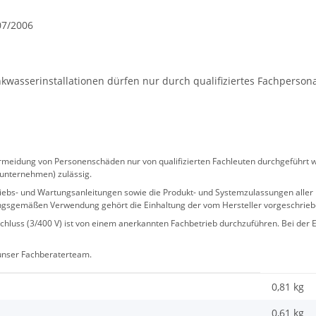
07/2006
wasserinstallationen dürfen nur durch qualifiziertes Fachperson
eidung von Personenschäden nur von qualifizierten Fachleuten durchgeführt we
sunternehmen) zulässig.
 Betriebs- und Wartungsanleitungen sowie die Produkt- und Systemzulassungen al
ngsgemäßen Verwendung gehört die Einhaltung der vom Hersteller vorgeschrie
hluss (3/400 V) ist von einem anerkannten Fachbetrieb durchzuführen. Bei der Er
 unser Fachberaterteam.
0,81 kg
0,61
kg