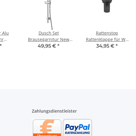
r Alu
Dusch Set
Rattenstop
hr
Brausegarnitur New
Rattenklappe für WC
16 bis
Cento verchromt mit
Anschlussgarnitur DN
*
49,95 €
*
34,95 €
*
ater
650 mm Stange
90 Länge 185 mm
schwarz
Zahlungsdienstleister