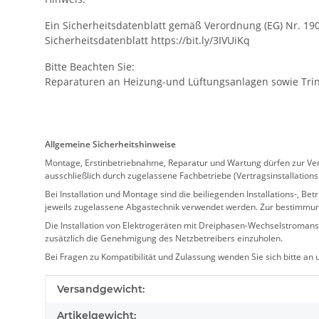
Ein Sicherheitsdatenblatt gemäß Verordnung (EG) Nr. 19
Sicherheitsdatenblatt https://bit.ly/3IVUiKq
Bitte Beachten Sie:
Reparaturen an Heizung-und Lüftungsanlagen sowie Trink
Allgemeine Sicherheitshinweise
Montage, Erstinbetriebnahme, Reparatur und Wartung dürfen zur Verm
ausschließlich durch zugelassene Fachbetriebe (Vertragsinstallation
Bei Installation und Montage sind die beiliegenden Installations-,
jeweils zugelassene Abgastechnik verwendet werden. Zur bestimmu
Die Installation von Elektrogeräten mit Dreiphasen-Wechselstromansc
zusätzlich die Genehmigung des Netzbetreibers einzuholen.
Bei Fragen zu Kompatibilität und Zulassung wenden Sie sich bitte an
Produkteigenschaft
Wert
Versandgewicht:
Artikelgewicht: