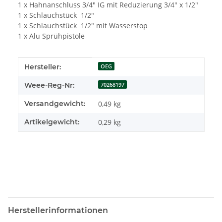
1 x Hahnanschluss 3/4" IG mit Reduzierung 3/4" x 1/2"
1 x Schlauchstück 1/2"
1 x Schlauchstück 1/2" mit Wasserstop
1 x Alu Sprühpistole
Produkteigenschaft
Wert
Hersteller:
OEG
Weee-Reg-Nr:
70268197
Versandgewicht:
0,49 kg
Artikelgewicht:
0,29
kg
Herstellerinformationen