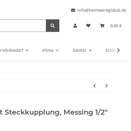
l
info@heimwerkglobal.de
0,00 €
triebsbedarf
Klima
Sanitär
Schwimmbad
t Steckkupplung, Messing 1/2"