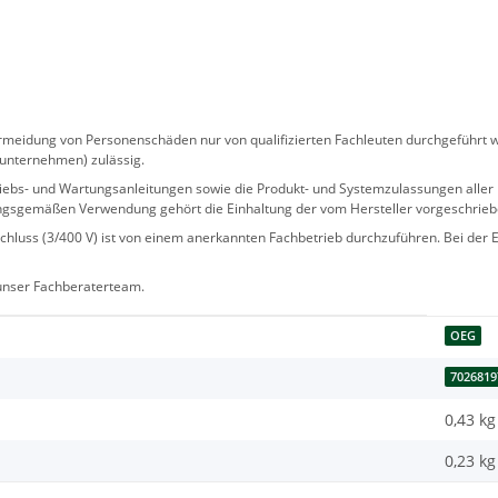
eidung von Personenschäden nur von qualifizierten Fachleuten durchgeführt we
sunternehmen) zulässig.
 Betriebs- und Wartungsanleitungen sowie die Produkt- und Systemzulassungen al
ngsgemäßen Verwendung gehört die Einhaltung der vom Hersteller vorgeschrie
hluss (3/400 V) ist von einem anerkannten Fachbetrieb durchzuführen. Bei der Er
 unser Fachberaterteam.
OEG
7026819
0,43 kg
0,23
kg