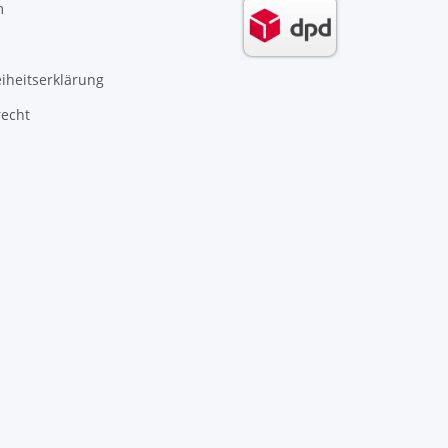
m
eiheitserklärung
recht