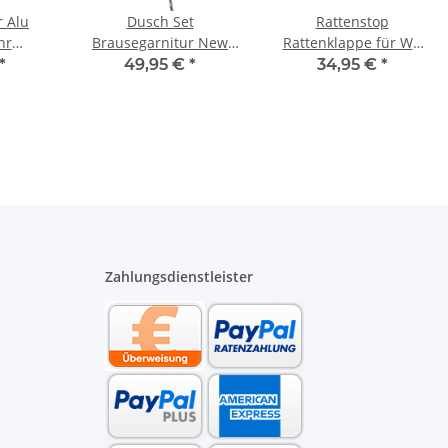
r Alu
Dusch Set
Rattenstop
hr
Brausegarnitur New
Rattenklappe für WC
16 bis
Cento verchromt mit
Anschlussgarnitur DN
*
49,95 €
*
34,95 €
*
ater
650 mm Stange
90 Länge 185 mm
schwarz
Zahlungsdienstleister