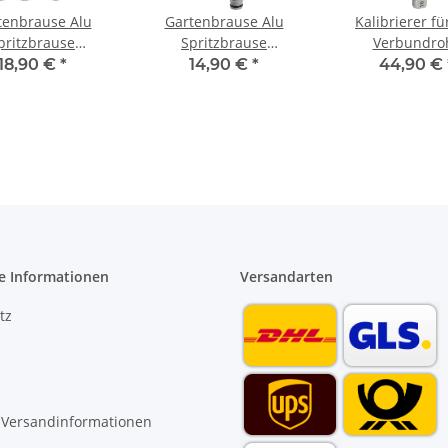
tenbrause Alu
Gartenbrause Alu
Kalibrierer fü
pritzbrause
Spritzbrause
Verbundro
istole stufenlos
Sprühpistole 8 fach
Kunststoffrohr 
18,90 €
*
14,90 €
*
44,90 €
verstellbar
verstellbar mit soft
32 mm Entgr
touch Griff
e Informationen
Versandarten
tz
 Versandinformationen