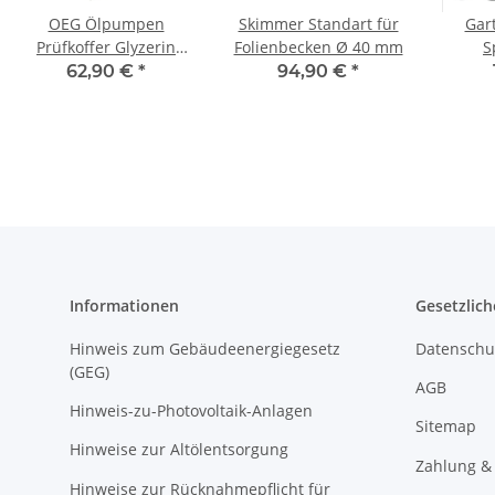
OEG Ölpumpen
Skimmer Standart für
Gar
Prüfkoffer Glyzerin
Folienbecken Ø 40 mm
S
PPKG
Sprühp
62,90 €
*
94,90 €
*
Informationen
Gesetzlich
Hinweis zum Gebäudeenergiegesetz
Datenschu
(GEG)
AGB
Hinweis-zu-Photovoltaik-Anlagen
Sitemap
Hinweise zur Altölentsorgung
Zahlung &
Hinweise zur Rücknahmepflicht für