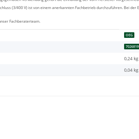
hluss (3/400 V) ist von einem anerkannten Fachbetrieb durchzuführen. Bei der Er
 unser Fachberaterteam.
OEG
7026819
0,24 kg
0,04
kg