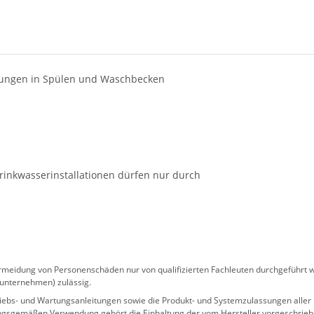
rungen in Spülen und Waschbecken
inkwasserinstallationen dürfen nur durch
eidung von Personenschäden nur von qualifizierten Fachleuten durchgeführt we
sunternehmen) zulässig.
 Betriebs- und Wartungsanleitungen sowie die Produkt- und Systemzulassungen al
ngsgemäßen Verwendung gehört die Einhaltung der vom Hersteller vorgeschrie