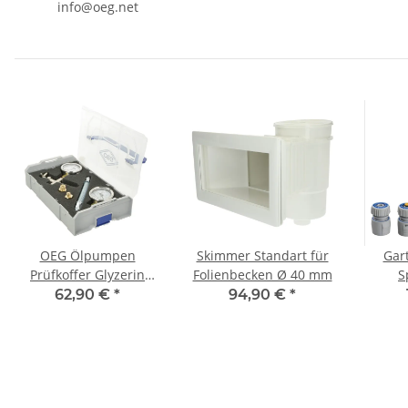
info@oeg.net
OEG Ölpumpen
Skimmer Standart für
Gar
Prüfkoffer Glyzerin
Folienbecken Ø 40 mm
S
PPKG
Sprühp
62,90 €
*
94,90 €
*