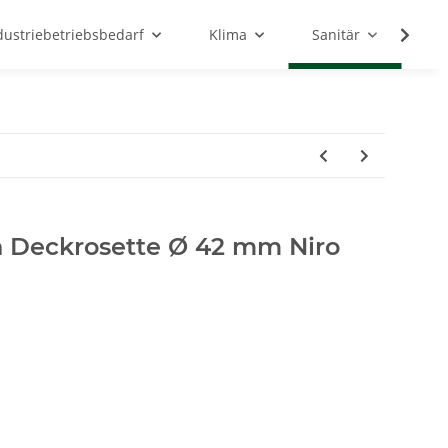
dustriebetriebsbedarf
Klima
Sanitär
Sc
 Deckrosette Ø 42 mm Niro