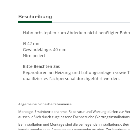
Beschreibung
Hahnlochstopfen zum Abdecken nicht benötigter Boh
Ø 42 mm
Gewindelänge: 40 mm
Niro poliert
Bitte Beachten Sie:
Reparaturen an Heizung-und Lüftungsanlagen sowie Tr
qualifiziertes Fachpersonal durchgeführt werden.
Allgemeine Sicherheitshinweise
Montage, Erstinbetriebnahme, Reparatur und Wartung dürfen zur Verm
ausschließlich durch zugelassene Fachbetriebe (Vertragsinstallation
Bei Installation und Montage sind die beiliegenden Installations-,
jeweils zugelassene Abgastechnik verwendet werden. Zur bestimmu