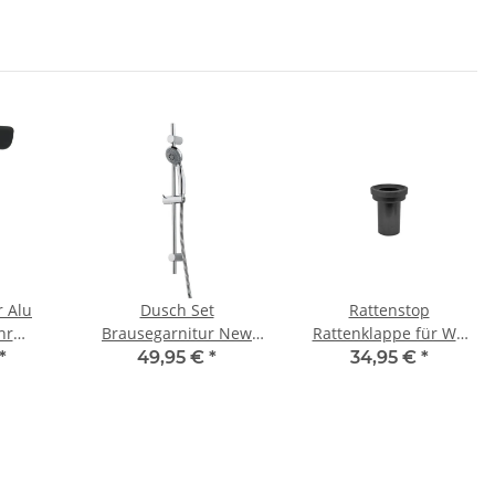
r Alu
Dusch Set
Rattenstop
hr
Brausegarnitur New
Rattenklappe für WC
16 bis
Cento verchromt mit
Anschlussgarnitur DN
*
49,95 €
*
34,95 €
*
ater
650 mm Stange
90 Länge 185 mm
schwarz