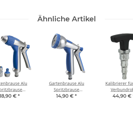
Ähnliche Artikel
tenbrause Alu
Gartenbrause Alu
Kalibrierer fü
pritzbrause
Spritzbrause
Verbundro
istole stufenlos
Sprühpistole 8 fach
Kunststoffrohr 
18,90 €
*
14,90 €
*
44,90 €
verstellbar
verstellbar mit soft
32 mm Entgr
touch Griff