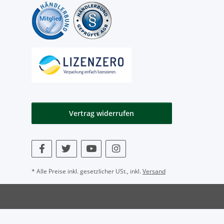
Vertrag widerrufen
* Alle Preise inkl. gesetzlicher USt., inkl.
Versand