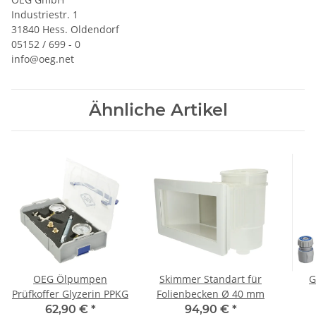
Industriestr. 1
31840 Hess. Oldendorf
05152 / 699 - 0
info@oeg.net
Ähnliche Artikel
OEG Ölpumpen
Skimmer Standart für
G
Prüfkoffer Glyzerin PPKG
Folienbecken Ø 40 mm
Spr
62,90 €
*
94,90 €
*