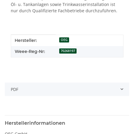
Öl- u. Tankanlagen sowie Trinkwasserinstallation ist
nur durch Qualifizierte Fachbetriebe durchzuführen.
Produkteigenschaft
Wert
Hersteller:
OEG
Weee-Reg-Nr:
70268197
PDF
Herstellerinformationen
OEG GmbH