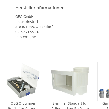
Herstellerinformationen
OEG GmbH
Industriestr. 1
31840 Hess. Oldendorf
05152 / 699 - 0
info@oeg.net
OEG Ölpumpen
Skimmer Standart für
Gar
Prüfkoffer Glyzerin
Folienbecken Ø 40 mm
S