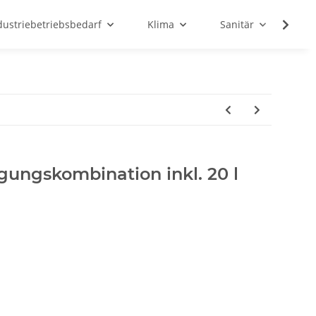
dustriebetriebsbedarf
Klima
Sanitär
Sc
gungskombination inkl. 20 l