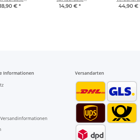
istole stufenlos
Sprühpistole 8 fach
Kunststoffrohr 
18,90 €
*
14,90 €
*
44,90 €
verstellbar
verstellbar mit soft
32 mm Entgr
touch Griff
e Informationen
Versandarten
tz
 Versandinformationen
m