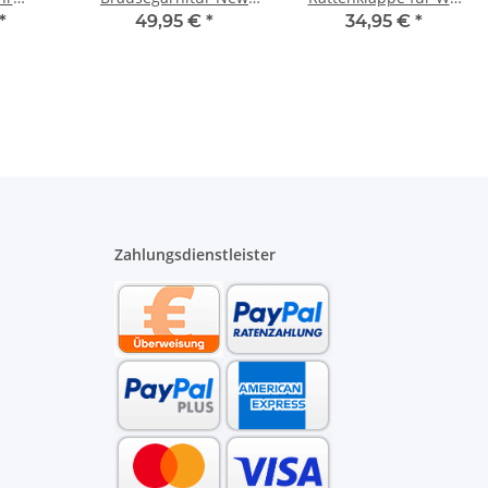
16 bis
Cento verchromt mit
Anschlussgarnitur DN
*
49,95 €
*
34,95 €
*
ater
650 mm Stange
90 Länge 185 mm
schwarz
Zahlungsdienstleister