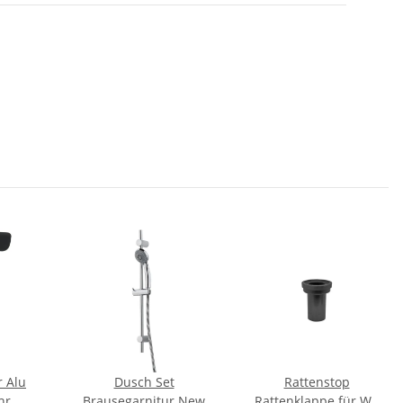
r Alu
Dusch Set
Rattenstop
hr
Brausegarnitur New
Rattenklappe für WC