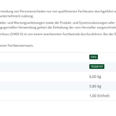
eidung von Personenschäden nur von qualifizierten Fachleuten durchgeführt we
sunternehmen) zulässig.
 Betriebs- und Wartungsanleitungen sowie die Produkt- und Systemzulassungen al
ngsgemäßen Verwendung gehört die Einhaltung der vom Hersteller vorgeschrie
hluss (3/400 V) ist von einem anerkannten Fachbetrieb durchzuführen. Bei der Er
 unser Fachberaterteam.
OEG
70268197
6,00 kg
5,80
kg
1,00 Einheit