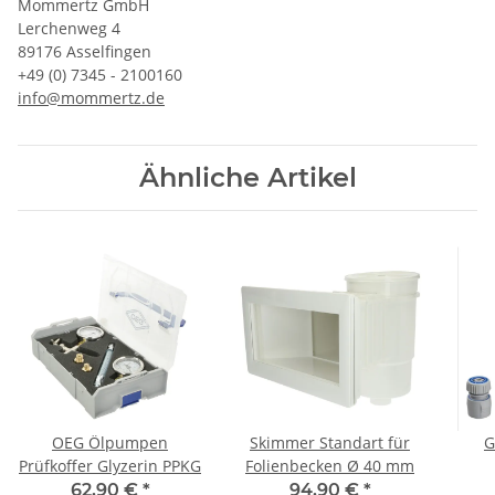
Mommertz GmbH
Lerchenweg 4
89176 Asselfingen
+49 (0) 7345 - 2100160
info@mommertz.de
Ähnliche Artikel
OEG Ölpumpen
Skimmer Standart für
G
Prüfkoffer Glyzerin PPKG
Folienbecken Ø 40 mm
Spr
62,90 €
*
94,90 €
*