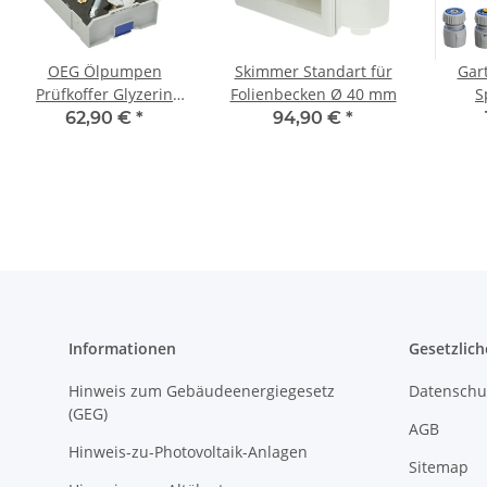
OEG Ölpumpen
Skimmer Standart für
Gar
Prüfkoffer Glyzerin
Folienbecken Ø 40 mm
S
PPKG
Sprühp
62,90 €
*
94,90 €
*
Informationen
Gesetzlich
Hinweis zum Gebäudeenergiegesetz
Datenschu
(GEG)
AGB
Hinweis-zu-Photovoltaik-Anlagen
Sitemap