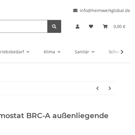
l
info@heimwerkglobal.de
0,00 €
triebsbedarf
Klima
Sanitär
Schwimmbad
mostat BRC-A außenliegende