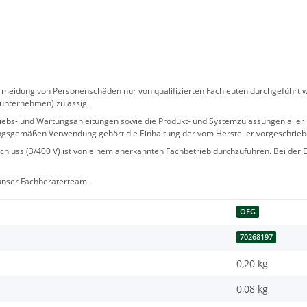
eidung von Personenschäden nur von qualifizierten Fachleuten durchgeführt we
sunternehmen) zulässig.
 Betriebs- und Wartungsanleitungen sowie die Produkt- und Systemzulassungen al
ngsgemäßen Verwendung gehört die Einhaltung der vom Hersteller vorgeschrie
hluss (3/400 V) ist von einem anerkannten Fachbetrieb durchzuführen. Bei der Er
 unser Fachberaterteam.
OEG
70268197
0,20 kg
0,08
kg