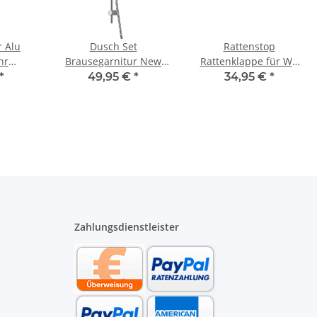
r Alu
Dusch Set
Rattenstop
hr
Brausegarnitur New
Rattenklappe für WC
16 bis
Cento verchromt mit
Anschlussgarnitur DN
*
49,95 €
*
34,95 €
*
ater
650 mm Stange
90 Länge 185 mm
schwarz
Zahlungsdienstleister