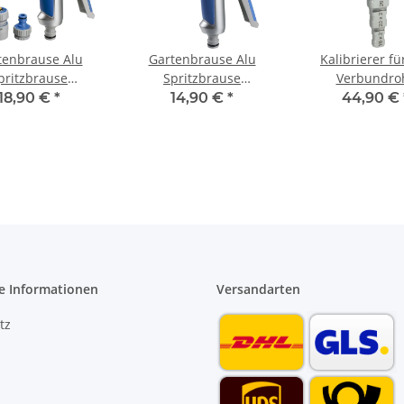
tenbrause Alu
Gartenbrause Alu
Kalibrierer fü
pritzbrause
Spritzbrause
Verbundro
istole stufenlos
Sprühpistole 8 fach
Kunststoffrohr 
18,90 €
*
14,90 €
*
44,90 €
verstellbar
verstellbar mit soft
32 mm Entgr
touch Griff
e Informationen
Versandarten
tz