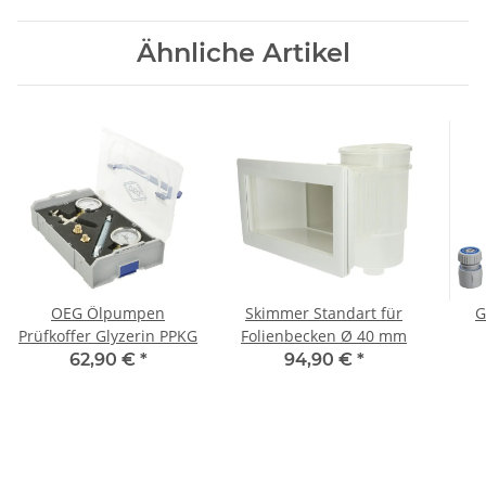
Ähnliche Artikel
OEG Ölpumpen
Skimmer Standart für
G
Prüfkoffer Glyzerin PPKG
Folienbecken Ø 40 mm
Spr
62,90 €
*
94,90 €
*