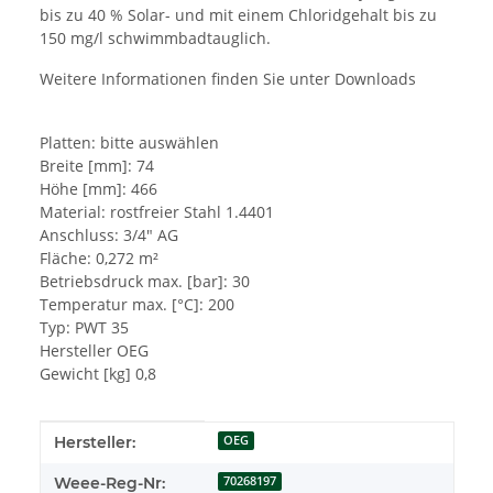
bis zu 40 % Solar- und mit einem Chloridgehalt bis zu
150 mg/l schwimmbadtauglich.
Weitere Informationen finden Sie unter Downloads
Platten: bitte auswählen
Breite [mm]: 74
Höhe [mm]: 466
Material: rostfreier Stahl 1.4401
Anschluss: 3/4" AG
Fläche: 0,272 m²
Betriebsdruck max. [bar]: 30
Temperatur max. [°C]: 200
Typ: PWT 35
Hersteller OEG
Gewicht [kg] 0,8
Produkteigenschaft
Wert
Hersteller:
OEG
Weee-Reg-Nr:
70268197