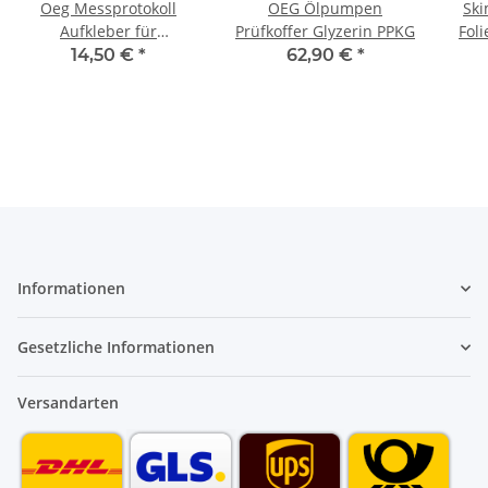
Oeg Messprotokoll
OEG Ölpumpen
Ski
Aufkleber für
Prüfkoffer Glyzerin PPKG
Fol
Gasanlagen VPE 100 Stk
14,50 €
*
62,90 €
*
Informationen
Gesetzliche Informationen
Versandarten