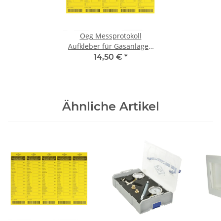
Oeg Messprotokoll
Aufkleber für Gasanlagen
VPE 100 Stk
14,50 €
*
Ähnliche Artikel