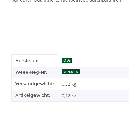
Produkteigenschaft
Wert
Hersteller:
OEG
Weee-Reg-Nr:
70268197
Versandgewicht:
0,32 kg
Artikelgewicht:
0,12
kg