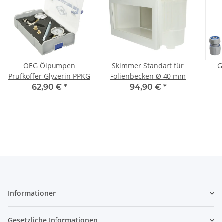
OEG Ölpumpen
Skimmer Standart für
G
Prüfkoffer Glyzerin PPKG
Folienbecken Ø 40 mm
Spr
62,90 €
*
94,90 €
*
Informationen
Gesetzliche Informationen