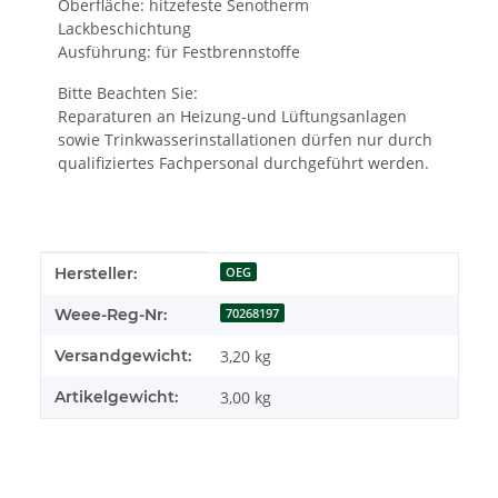
Oberfläche: hitzefeste Senotherm
Lackbeschichtung
Ausführung: für Festbrennstoffe
Bitte Beachten Sie:
Reparaturen an Heizung-und Lüftungsanlagen
sowie Trinkwasserinstallationen dürfen nur durch
qualifiziertes Fachpersonal durchgeführt werden.
Produkteigenschaft
Wert
Hersteller:
OEG
Weee-Reg-Nr:
70268197
Versandgewicht:
3,20 kg
Artikelgewicht:
3,00
kg