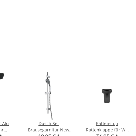
r Alu
Dusch Set
Rattenstop
hr
Brausegarnitur New
Rattenklappe für WC