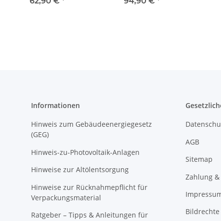
PPKG
Sprühp
62,90 €
*
94,90 €
*
Informationen
Gesetzlich
Hinweis zum Gebäudeenergiegesetz
Datenschu
(GEG)
AGB
Hinweis-zu-Photovoltaik-Anlagen
Sitemap
Hinweise zur Altölentsorgung
Zahlung &
Hinweise zur Rücknahmepflicht für
Impressu
Verpackungsmaterial
Bildrechte
Ratgeber – Tipps & Anleitungen für