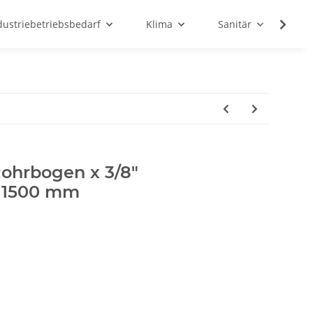
dustriebetriebsbedarf
Klima
Sanitär
Sc
Rohrbogen x 3/8"
 1500 mm