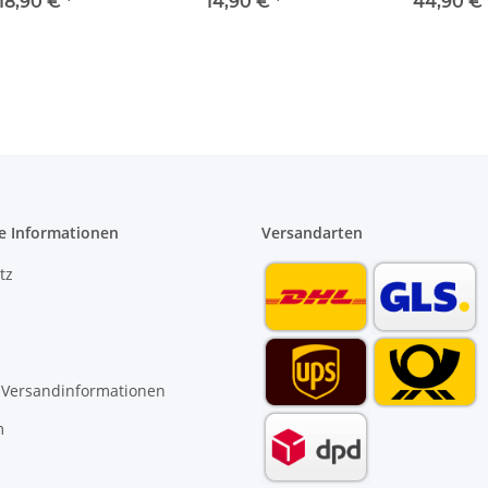
istole stufenlos
Sprühpistole 8 fach
Kunststoffrohr 
18,90 €
*
14,90 €
*
44,90 €
verstellbar
verstellbar mit soft
32 mm Entgr
touch Griff
e Informationen
Versandarten
tz
 Versandinformationen
m