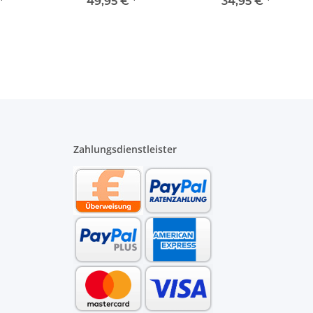
16 bis
Cento verchromt mit
Anschlussgarnitur DN
*
49,95 €
*
34,95 €
*
ater
650 mm Stange
90 Länge 185 mm
schwarz
Zahlungsdienstleister