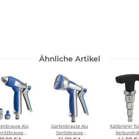
Ähnliche Artikel
tenbrause Alu
Gartenbrause Alu
Kalibrierer fü
pritzbrause
Spritzbrause
Verbundro