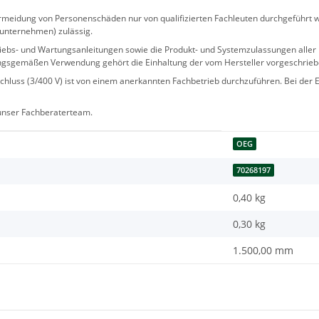
eidung von Personenschäden nur von qualifizierten Fachleuten durchgeführt we
sunternehmen) zulässig.
 Betriebs- und Wartungsanleitungen sowie die Produkt- und Systemzulassungen al
ngsgemäßen Verwendung gehört die Einhaltung der vom Hersteller vorgeschrie
hluss (3/400 V) ist von einem anerkannten Fachbetrieb durchzuführen. Bei der Er
 unser Fachberaterteam.
OEG
70268197
0,40 kg
0,30
kg
1.500,00 mm