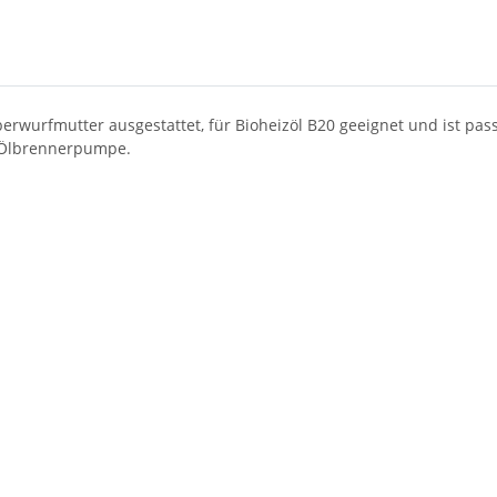
erwurfmutter ausgestattet, für Bioheizöl B20 geeignet und ist p
er Ölbrennerpumpe.