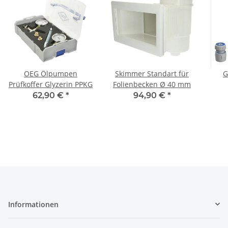
OEG Ölpumpen
Skimmer Standart für
G
Prüfkoffer Glyzerin PPKG
Folienbecken Ø 40 mm
Spr
62,90 €
*
94,90 €
*
Informationen