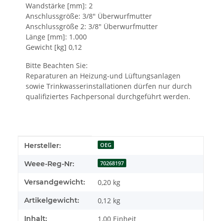
Wandstärke [mm]: 2
Anschlussgröße: 3/8" Überwurfmutter
Anschlussgröße 2: 3/8" Überwurfmutter
Länge [mm]: 1.000
Gewicht [kg] 0,12
Bitte Beachten Sie:
Reparaturen an Heizung-und Lüftungsanlagen
sowie Trinkwasserinstallationen dürfen nur durch
qualifiziertes Fachpersonal durchgeführt werden.
Produkteigenschaft
Wert
Hersteller:
OEG
Weee-Reg-Nr:
70268197
Versandgewicht:
0,20 kg
Artikelgewicht:
0,12
kg
Inhalt:
1,00 Einheit