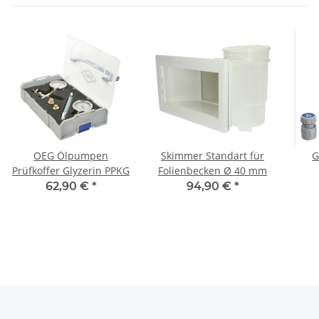
OEG Ölpumpen
Skimmer Standart für
G
Prüfkoffer Glyzerin PPKG
Folienbecken Ø 40 mm
Spr
62,90 €
*
94,90 €
*