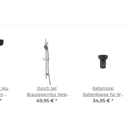
r Alu
Dusch Set
Rattenstop
hr
Brausegarnitur New
Rattenklappe für WC
16 bis
Cento verchromt mit
Anschlussgarnitur DN
*
49,95 €
*
34,95 €
*
ater
650 mm Stange
90 Länge 185 mm
schwarz