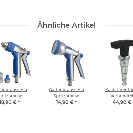
Ähnliche Artikel
tenbrause Alu
Gartenbrause Alu
Kalibrierer fü
pritzbrause
Spritzbrause
Verbundro
istole stufenlos
Sprühpistole 8 fach
Kunststoffrohr 
18,90 €
*
14,90 €
*
44,90 €
verstellbar
verstellbar mit soft
32 mm Entgr
touch Griff