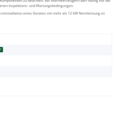
ler Komponenten zu beachten. Bei Wärmeerzeugern darf häufig nur die
benen Inspektions- und Wartungsbedingungen.
stinstallation eines Gerätes mit mehr als 12 kW Nennleistung ist
7