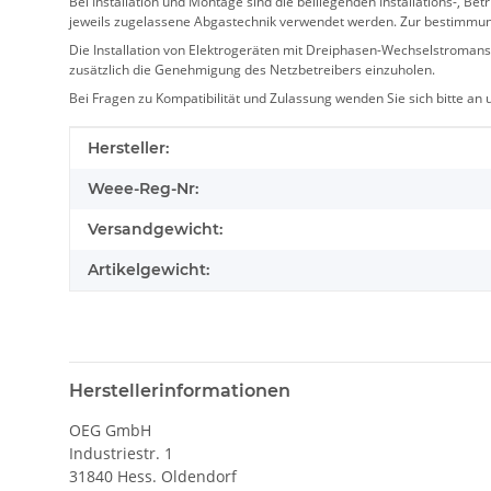
Bei Installation und Montage sind die beiliegenden Installations-,
jeweils zugelassene Abgastechnik verwendet werden. Zur bestimmu
Die Installation von Elektrogeräten mit Dreiphasen-Wechselstromansc
zusätzlich die Genehmigung des Netzbetreibers einzuholen.
Bei Fragen zu Kompatibilität und Zulassung wenden Sie sich bitte an
Produkteigenschaft
Wert
Hersteller:
Weee-Reg-Nr:
Versandgewicht:
Artikelgewicht:
Herstellerinformationen
OEG GmbH
Industriestr. 1
31840 Hess. Oldendorf