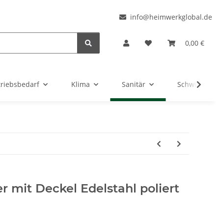
l
info@heimwerkglobal.de
0,00 €
triebsbedarf
Klima
Sanitär
Schwimmbad
r mit Deckel Edelstahl poliert