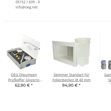
05152 / 699 - 0
info@oeg.net
OEG Ölpumpen
Skimmer Standart für
Gar
Prüfkoffer Glyzerin
Folienbecken Ø 40 mm
S
PPKG
Sprühp
62,90 €
*
94,90 €
*