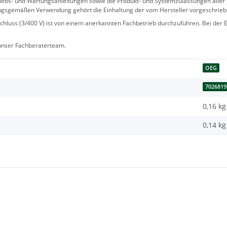
 Betriebs- und Wartungsanleitungen sowie die Produkt- und Systemzulassungen al
ngsgemäßen Verwendung gehört die Einhaltung der vom Hersteller vorgeschrie
hluss (3/400 V) ist von einem anerkannten Fachbetrieb durchzuführen. Bei der Er
 unser Fachberaterteam.
OEG
7026819
0,16 kg
0,14
kg