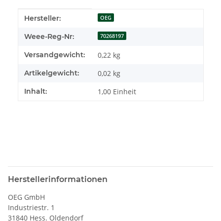
Produkteigenschaft
Wert
Hersteller:
OEG
Weee-Reg-Nr:
70268197
Versandgewicht:
0,22 kg
Artikelgewicht:
0,02
kg
Inhalt:
1,00 Einheit
Herstellerinformationen
OEG GmbH
Industriestr. 1
31840 Hess. Oldendorf