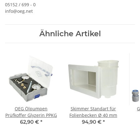
05152 / 699 - 0
info@oeg.net
Ähnliche Artikel
OEG Ölpumpen
Skimmer Standart für
G
Prüfkoffer Glyzerin PPKG
Folienbecken Ø 40 mm
Spr
62,90 €
*
94,90 €
*