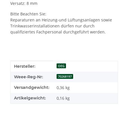
Versatz: 8 mm
Bitte Beachten Sie:
Reparaturen an Heizung-und Lüftungsanlagen sowie
Trinkwasserinstallationen dürfen nur durch
qualifiziertes Fachpersonal durchgeführt werden.
Produkteigenschaft
Wert
Hersteller:
OEG
Weee-Reg-Nr:
70268197
Versandgewicht:
0,36 kg
Artikelgewicht:
0,16
kg