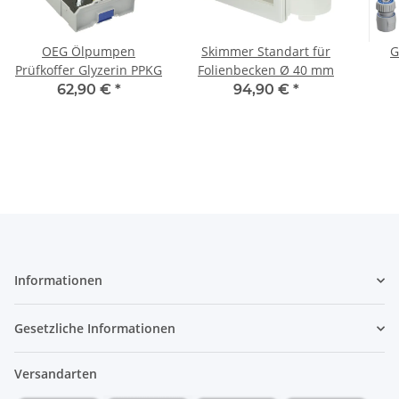
OEG Ölpumpen
Skimmer Standart für
G
Prüfkoffer Glyzerin PPKG
Folienbecken Ø 40 mm
Spr
62,90 €
*
94,90 €
*
Informationen
Gesetzliche Informationen
Versandarten