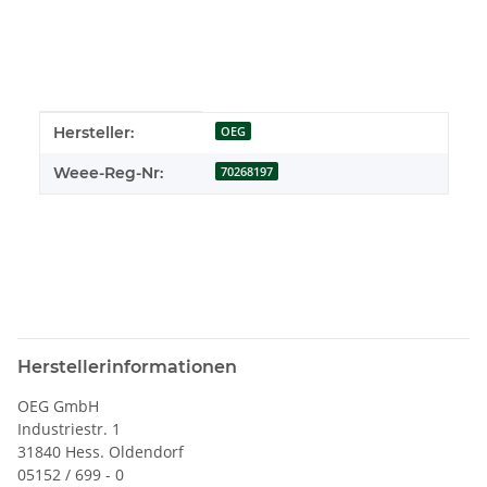
Produkteigenschaft
Wert
Hersteller:
OEG
Weee-Reg-Nr:
70268197
Herstellerinformationen
OEG GmbH
Industriestr. 1
31840 Hess. Oldendorf
05152 / 699 - 0