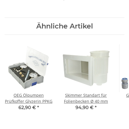
Ähnliche Artikel
OEG Ölpumpen
Skimmer Standart für
G
Prüfkoffer Glyzerin PPKG
Folienbecken Ø 40 mm
Spr
62,90 €
*
94,90 €
*