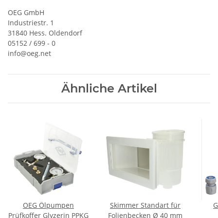
OEG GmbH
Industriestr. 1
31840 Hess. Oldendorf
05152 / 699 - 0
info@oeg.net
Ähnliche Artikel
OEG Ölpumpen
Skimmer Standart für
G
Prüfkoffer Glyzerin PPKG
Folienbecken Ø 40 mm