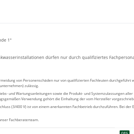
nde 1"
wasserinstallationen dürfen nur durch qualifiziertes Fachperson
eidung von Personenschäden nur von qualifizierten Fachleuten durchgeführt we
sunternehmen) zulässig.
 Betriebs- und Wartungsanleitungen sowie die Produkt- und Systemzulassungen al
ngsgemäßen Verwendung gehört die Einhaltung der vom Hersteller vorgeschrie
hluss (3/400 V) ist von einem anerkannten Fachbetrieb durchzuführen. Bei der Er
 unser Fachberaterteam.
OEG