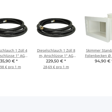
schlauch 1 Zoll 4
Dieselschlauch 1 Zoll 8
Skimmer Standa
schlüsse 1" AG
m, Anschlüsse 1" AG
Folienbecken Ø
hwarz 10 bar
Schwarz 10 bar
135,90 €
*
229,50 €
*
94,90 €
,98 € pro 1 m
28,69 € pro 1 m