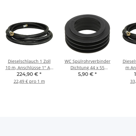
Dieselschlauch 1 Zoll
WC Spülrohrverbinder
Diesel
10 m, Anschlüsse 1" AG
Dichtung 44 x 55
m An
Schwarz 10 bar
Spülrohrinnenverbinder
Sc
224,90 €
*
5,90 €
*
Spülrohrdichtung
22,49 € pro 1 m
33