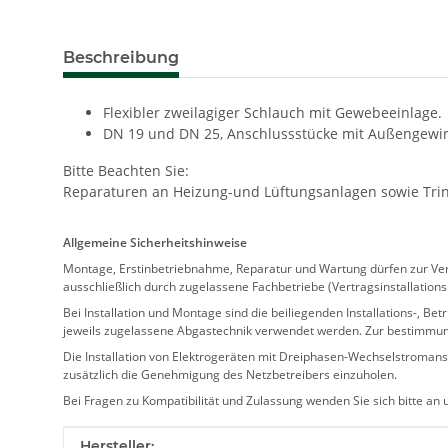
Beschreibung
Flexibler zweilagiger Schlauch mit Gewebeeinlage.
DN 19 und DN 25, Anschlussstücke mit Außengewi
Bitte Beachten Sie:
Reparaturen an Heizung-und Lüftungsanlagen sowie Trink
Allgemeine Sicherheitshinweise
Montage, Erstinbetriebnahme, Reparatur und Wartung dürfen zur Verm
ausschließlich durch zugelassene Fachbetriebe (Vertragsinstallation
Bei Installation und Montage sind die beiliegenden Installations-,
jeweils zugelassene Abgastechnik verwendet werden. Zur bestimmu
Die Installation von Elektrogeräten mit Dreiphasen-Wechselstromansc
zusätzlich die Genehmigung des Netzbetreibers einzuholen.
Bei Fragen zu Kompatibilität und Zulassung wenden Sie sich bitte an
Produkteigenschaft
Wert
Hersteller: