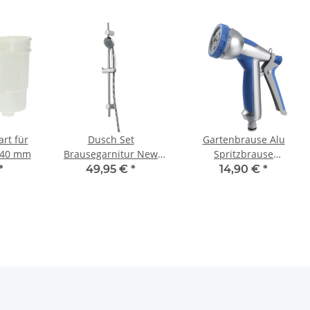
rt für
Dusch Set
Gartenbrause Alu
 40 mm
Brausegarnitur New
Spritzbrause
Cento verchromt mit
Sprühpistole 8 fach
*
49,95 €
*
14,90 €
*
650 mm Stange
verstellbar mit soft
touch Griff