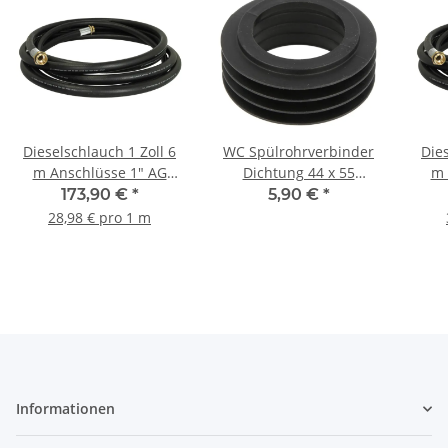
Dieselschlauch 1 Zoll 6
WC Spülrohrverbinder
Dies
m Anschlüsse 1" AG
Dichtung 44 x 55
m 
Schwarz 10 bar
Spülrohrinnenverbinder
173,90 €
*
5,90 €
*
Spülrohrdichtung
28,98 € pro 1 m
Informationen