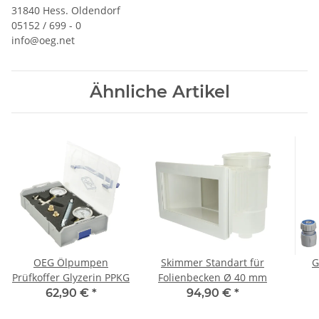
31840 Hess. Oldendorf
05152 / 699 - 0
info@oeg.net
Ähnliche Artikel
OEG Ölpumpen
Skimmer Standart für
G
Prüfkoffer Glyzerin PPKG
Folienbecken Ø 40 mm
Spr
62,90 €
*
94,90 €
*