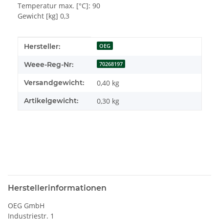
Temperatur max. [°C]: 90
Gewicht [kg] 0,3
Produkteigenschaft
Wert
Hersteller:
OEG
Weee-Reg-Nr:
70268197
Versandgewicht:
0,40 kg
Artikelgewicht:
0,30
kg
Herstellerinformationen
OEG GmbH
Industriestr. 1