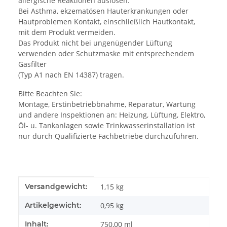
allergische Reaktionen auslösen.
Bei Asthma, ekzematösen Hauterkrankungen oder
Hautproblemen Kontakt, einschließlich Hautkontakt,
mit dem Produkt vermeiden.
Das Produkt nicht bei ungenügender Lüftung
verwenden oder Schutzmaske mit entsprechendem
Gasfilter
(Typ A1 nach EN 14387) tragen.
Bitte Beachten Sie:
Montage, Erstinbetriebbnahme, Reparatur, Wartung
und andere Inspektionen an: Heizung, Lüftung, Elektro,
Öl- u. Tankanlagen sowie Trinkwasserinstallation ist
nur durch Qualifizierte Fachbetriebe durchzuführen.
Produkteigenschaft
Wert
Versandgewicht:
1,15 kg
Artikelgewicht:
0,95
kg
Inhalt:
750,00 ml