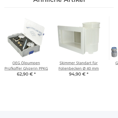
OEG Ölpumpen
Skimmer Standart für
G
Prüfkoffer Glyzerin PPKG
Folienbecken Ø 40 mm
Spr
62,90 €
*
94,90 €
*