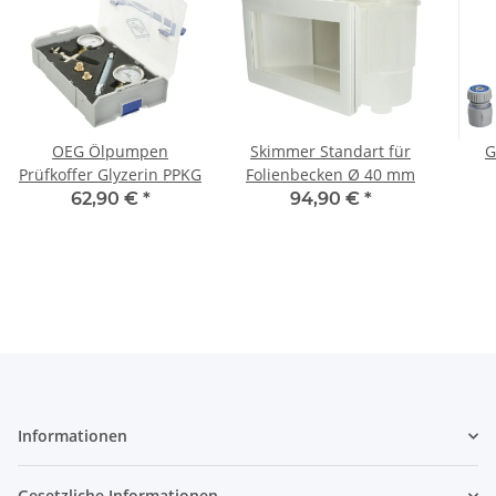
OEG Ölpumpen
Skimmer Standart für
G
Prüfkoffer Glyzerin PPKG
Folienbecken Ø 40 mm
Spr
62,90 €
*
94,90 €
*
Informationen
Gesetzliche Informationen