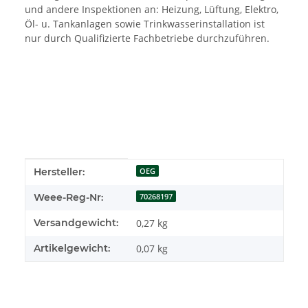
und andere Inspektionen an: Heizung, Lüftung, Elektro,
Öl- u. Tankanlagen sowie Trinkwasserinstallation ist
nur durch Qualifizierte Fachbetriebe durchzuführen.
Produkteigenschaft
Wert
Hersteller:
OEG
Weee-Reg-Nr:
70268197
Versandgewicht:
0,27 kg
Artikelgewicht:
0,07
kg