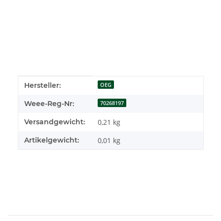
Produkteigenschaft
Wert
Hersteller:
OEG
Weee-Reg-Nr:
70268197
Versandgewicht:
0,21 kg
Artikelgewicht:
0,01
kg