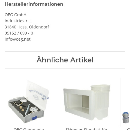
Herstellerinformationen
OEG GmbH
Industriestr. 1
31840 Hess. Oldendorf
05152 / 699 - 0
info@oeg.net
Ähnliche Artikel
OEG Ölpumpen
Skimmer Standart für
G