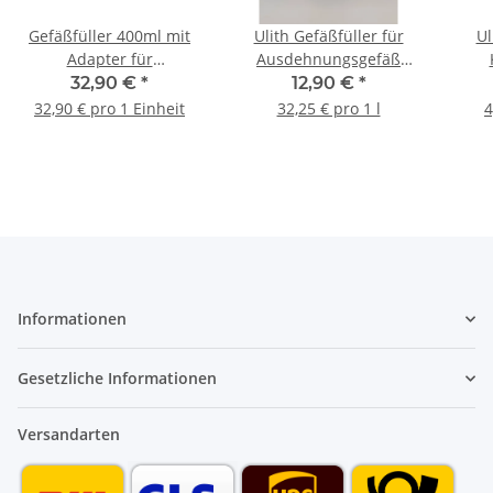
Gefäßfüller 400ml mit
Ulith Gefäßfüller für
Ul
Adapter für
Ausdehnungsgefäß
Ausdehnungsgefäße mit
Heizung Gefäss 400 ml
Stec
32,90 €
*
12,90 €
*
Absperrung und
32,90 € pro 1 Einheit
32,25 € pro 1 l
4
Manometer
Informationen
Gesetzliche Informationen
Versandarten