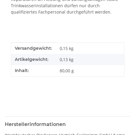
Trinkwasserinstallationen dürfen nur durch
qualifiziertes Fachpersonal durchgeführt werden.
Produkteigenschaft
Wert
Versandgewicht:
0,15 kg
Artikelgewicht:
0,13
kg
Inhalt:
80,00 g
Herstellerinformationen