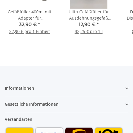
Gefäßfüller 400ml mit
Ulith Gefäßfüller für
D
Adapter für
Ausdehnungsgefäß
Dis
Ausdehnungsgefäße mit
Heizung Gefäss 400 ml
32,90 €
*
12,90 €
*
Absperrung und
Di
32,90 € pro 1 Einheit
32,25 € pro 1 l
Manometer
Informationen
Gesetzliche Informationen
Versandarten