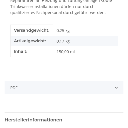
Reparaturen an Heizung-und Lüftungsanlagen sowie
Trinkwasserinstallationen dürfen nur durch
qualifiziertes Fachpersonal durchgeführt werden.
Produkteigenschaft
Wert
Versandgewicht:
0,25 kg
Artikelgewicht:
0,17
kg
Inhalt:
150,00 ml
PDF
Herstellerinformationen