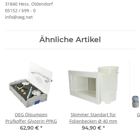
31840 Hess. Oldendorf
05152 / 699 - 0
info@oeg.net
Ähnliche Artikel
OEG Ölpumpen
Skimmer Standart für
G
Prüfkoffer Glyzerin PPKG
Folienbecken Ø 40 mm
Spr
62,90 €
*
94,90 €
*