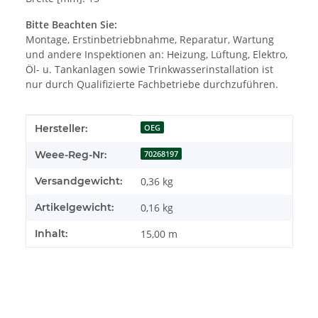
Bitte Beachten Sie:
Montage, Erstinbetriebbnahme, Reparatur, Wartung
und andere Inspektionen an: Heizung, Lüftung, Elektro,
Öl- u. Tankanlagen sowie Trinkwasserinstallation ist
nur durch Qualifizierte Fachbetriebe durchzuführen.
Produkteigenschaft
Wert
Hersteller:
OEG
Weee-Reg-Nr:
70268197
Versandgewicht:
0,36 kg
Artikelgewicht:
0,16
kg
Inhalt:
15,00 m