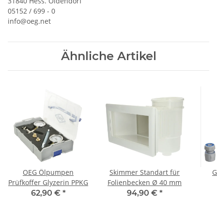
31840 Hess. Oldendorf
05152 / 699 - 0
info@oeg.net
Ähnliche Artikel
OEG Ölpumpen
Skimmer Standart für
G
Prüfkoffer Glyzerin PPKG
Folienbecken Ø 40 mm
Spr
62,90 €
*
94,90 €
*