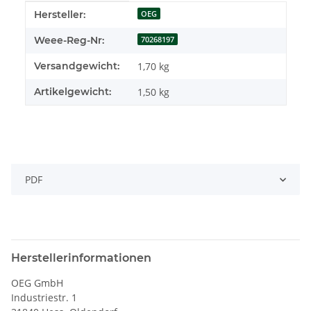
Produkteigenschaft
Wert
Hersteller:
OEG
Weee-Reg-Nr:
70268197
Versandgewicht:
1,70 kg
Artikelgewicht:
1,50
kg
PDF
Herstellerinformationen
OEG GmbH
Industriestr. 1