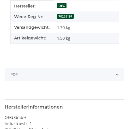
Produkteigenschaft
Wert
Hersteller:
OEG
Weee-Reg-Nr:
70268197
Versandgewicht:
1,70 kg
Artikelgewicht:
1,50
kg
PDF
Herstellerinformationen
OEG GmbH
Industriestr. 1