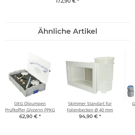
min Laufzeit, Signal 0-10 V
172,90 €
*
Ähnliche Artikel
OEG Ölpumpen
Skimmer Standart für
G
Prüfkoffer Glyzerin PPKG
Folienbecken Ø 40 mm
Spr
62,90 €
*
94,90 €
*