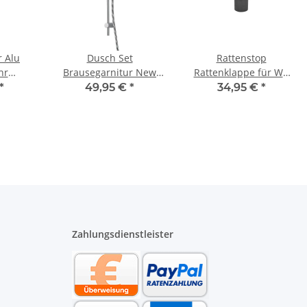
r Alu
Dusch Set
Rattenstop
hr
Brausegarnitur New
Rattenklappe für WC
16 bis
Cento verchromt mit
Anschlussgarnitur DN
*
49,95 €
*
34,95 €
*
ater
650 mm Stange
90 Länge 185 mm
schwarz
Zahlungsdienstleister