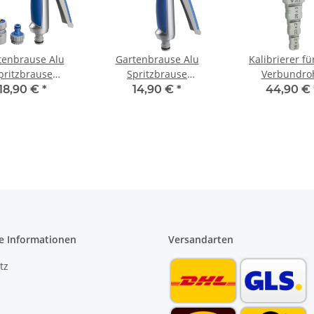
tenbrause Alu
Gartenbrause Alu
Kalibrierer fü
pritzbrause
Spritzbrause
Verbundro
istole stufenlos
Sprühpistole 8 fach
Kunststoffrohr 
18,90 €
*
14,90 €
*
44,90 €
verstellbar
verstellbar mit soft
32 mm Entgr
touch Griff
e Informationen
Versandarten
tz