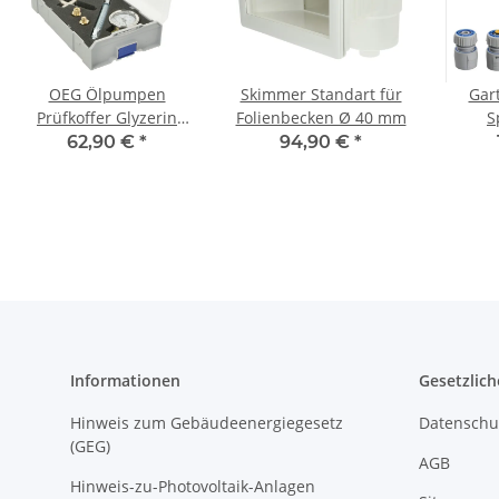
OEG Ölpumpen
Skimmer Standart für
Gar
Prüfkoffer Glyzerin
Folienbecken Ø 40 mm
S
PPKG
Sprühp
62,90 €
*
94,90 €
*
Informationen
Gesetzlich
Hinweis zum Gebäudeenergiegesetz
Datenschu
(GEG)
AGB
Hinweis-zu-Photovoltaik-Anlagen