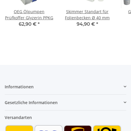
OEG Ölpumpen
Skimmer Standart für
G
Prüfkoffer Glyzerin PPKG
Folienbecken Ø 40 mm
Spr
62,90 €
*
94,90 €
*
Informationen
Gesetzliche Informationen
Versandarten