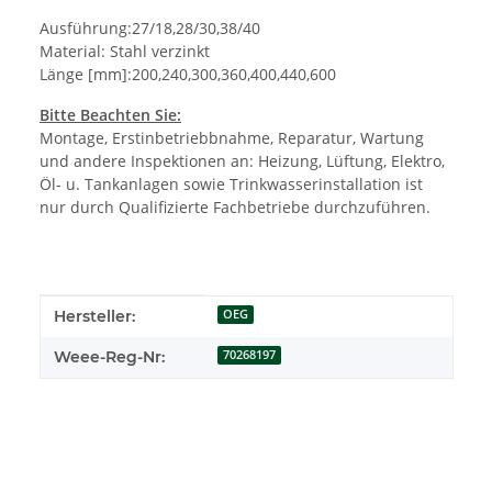
Ausführung:27/18,28/30,38/40
Material: Stahl verzinkt
Länge [mm]:200,240,300,360,400,440,600
Bitte Beachten Sie:
Montage, Erstinbetriebbnahme, Reparatur, Wartung
und andere Inspektionen an: Heizung, Lüftung, Elektro,
Öl- u. Tankanlagen sowie Trinkwasserinstallation ist
nur durch Qualifizierte Fachbetriebe durchzuführen.
Produkteigenschaft
Wert
Hersteller:
OEG
Weee-Reg-Nr:
70268197