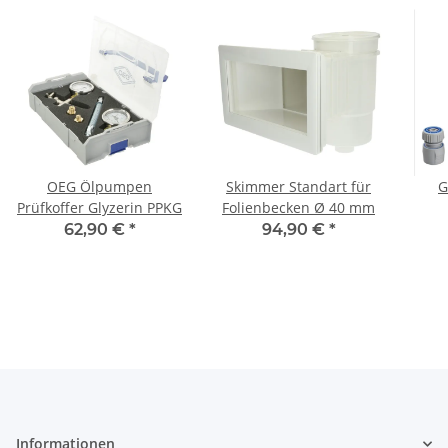
OEG Ölpumpen
Skimmer Standart für
G
Prüfkoffer Glyzerin PPKG
Folienbecken Ø 40 mm
Spr
62,90 €
*
94,90 €
*
Informationen